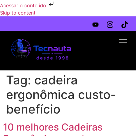
Acessar o conteúdo
Skip to content
Tag:
cadeira
ergonômica custo-
benefício
10 melhores Cadeiras