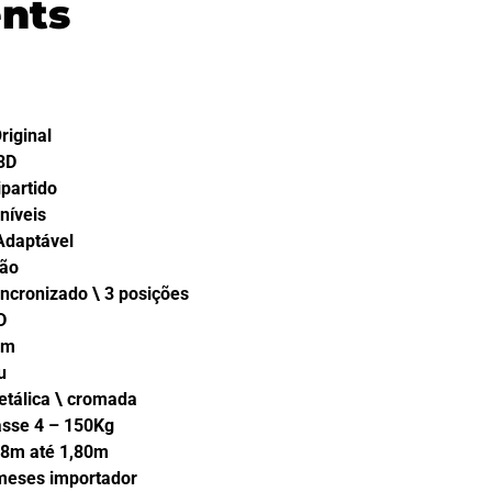
ents
inal
3D
ido
íveis
ptável
ão
do \ 3 posições
D
m
u
\ cromada
– 150Kg
té 1,80m
mportador