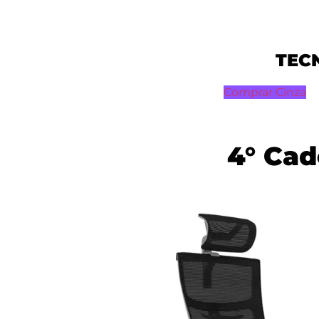
TECN
Comprar Cinza
4° Cad