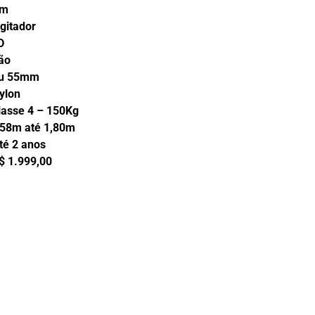
im
ador
D
o
5mm
on
 – 150Kg
até 1,80m
anos
9,00