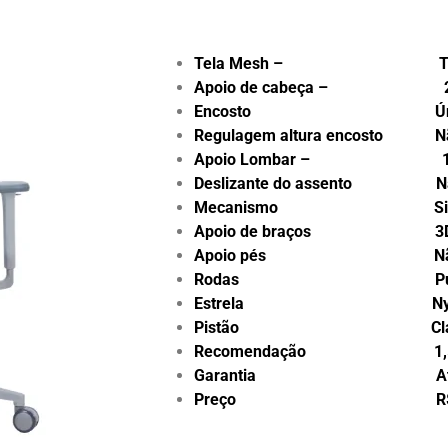
Tela Mesh – Tela 
Apoio de cabeça – 
Encosto Úni
Regulagem altura encosto N
Apoio Lombar – 1
Deslizante do assento N
Mecanismo Sincro
Apoio de braços 3
Apoio pés Nã
Rodas Pu – 
Estrela Nyl
Pistão Classe 4 
Recomendação 1,55m 
Garantia Até 5 
Preço R$ 1.50