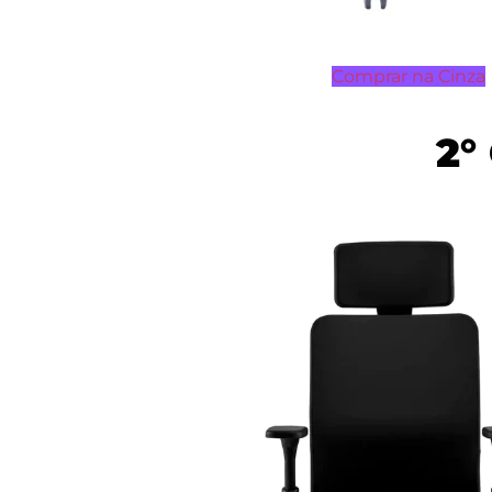
Comprar na Cinza
2°