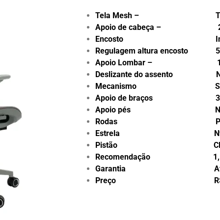
Tela Mesh – Tela 
Apoio de cabeça – 
Encosto Inteir
Regulagem altura encosto 5
Apoio Lombar – 1D – 
Deslizante do assento N
Mecanismo Sincroniza
Apoio de braços 3
Apoio pés Nã
Rodas Pu 6
Estrela Nyl
Pistão Classe 4
Recomendação 1,55m 
Garantia Até 5 
Preço R$ 1.50