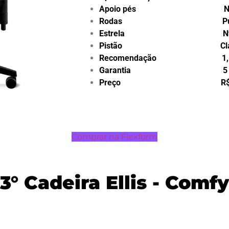
Apoio pés Nã
Rodas Pu 6
Estrela Nyl
Pistão Classe 3 
Recomendação 1,58m 
Garantia 5 an
Preço R$ 2.00
Comprar na Flexform
3° Cadeira Ellis - Comfy