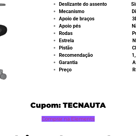
Deslizante do assento S
Mecanismo Digit
Apoio de braços 3
Apoio pés Nã
Rodas Pu 5
Estrela Nyl
Pistão Classe 4
Recomendação 1,58m 
Garantia Até 2 
Preço R$ 1.99
Cupom: TECNAUTA
Comprar na Elements