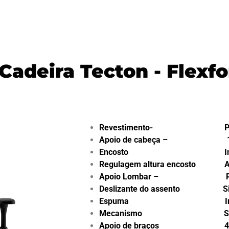
 Cadeira Tecton - Flexf
Revestimento- PVC – 
Apoio de cabeça – 
Encosto Inteir
Regulagem altura encosto Al
Apoio Lombar – Regulá
Deslizante do assento S
Espuma Injet
Mecanismo Sincroniza
Apoio de braços 4