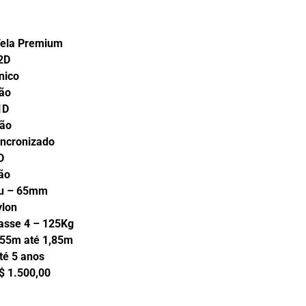
Premium
2D
co
ão
D
ão
nizado
D
o
65mm
on
– 125Kg
até 1,85m
anos
0,00