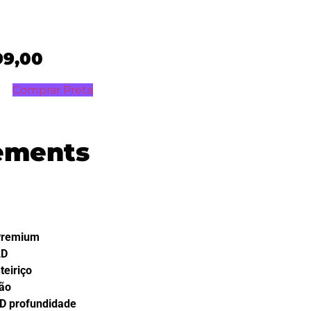
99,00
Comprar Preta
lements
mium
D
iço
ão
ofundidade