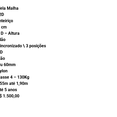
Malha
2D
iço
 cm
Altura
ão
do \ 3 posições
D
o
0mm
on
 – 130Kg
até 1,90m
anos
0,00