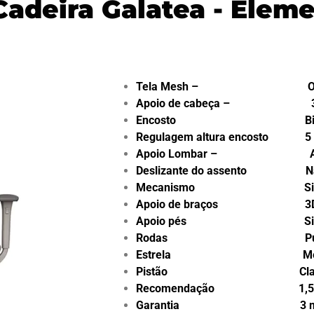
Cadeira Galatea - Elem
Tela Mesh – Orig
Apoio de cabeça – 
Encosto Bipart
Regulagem altura encosto 5 n
Apoio Lombar – Ada
Deslizante do assento N
Mecanismo Sincroniza
Apoio de braços 3
Apoio pés Si
Rodas P
Estrela Metálica 
Pistão Classe 4 
Recomendação 1,58m a
Garantia 3 meses i