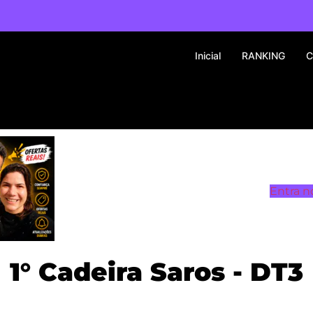
Inicial
RANKING
C
Entra n
1° Cadeira Saros - DT3