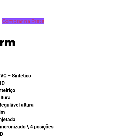
Comprar na Preta
orm
Sintético
1D
iço
tura
vel altura
im
ada
do \ 4 posições
D