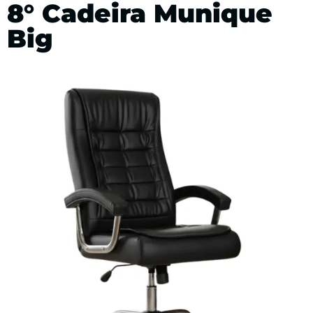
8° Cadeira Munique
Big